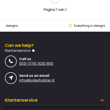
Pagina 1 van 1
que designs
Everything is designed
Can we help?
Klantenservice:
Call us
0031 (0)10 3030 800
Send us an email
info@kydexholster.nl
Klantenservice