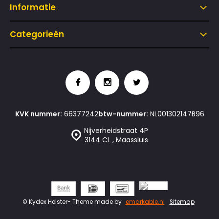
Informatie
Categorieën
KVK nummer:
66377242
btw-nummer:
NL001302147B96
Nijverheidstraat 4P
3144 CL , Maassluis
© Kydex Holster
- Theme made by
emarkable.nl
Sitemap