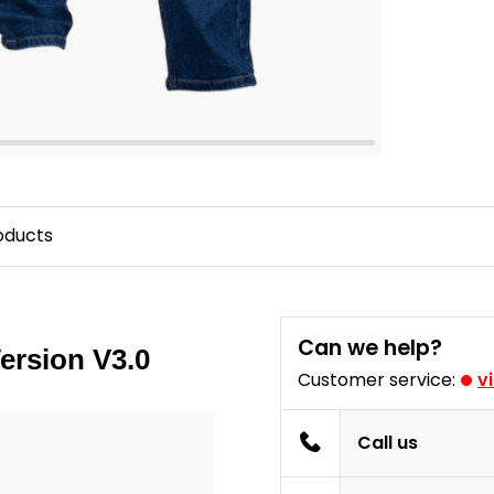
oducts
Can we help?
ersion V3.0
Customer service:
v
Call us