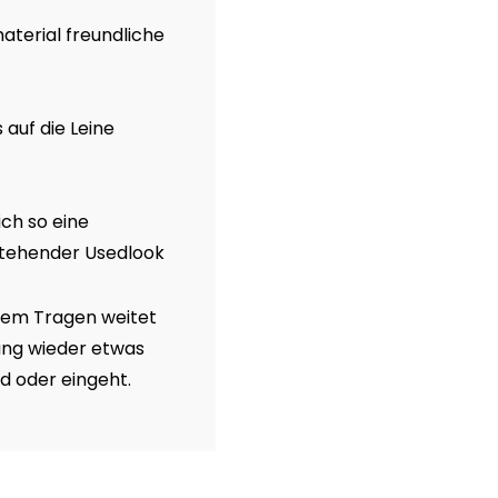
terial freundliche
 auf die Leine
ich so eine
tstehender Usedlook
erem Tragen weitet
ang wieder etwas
d oder eingeht.