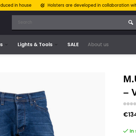
oduced in house
Holsters are developed in collaboration wi
s
Lights & Tools
SALE
About us
M.
– 
€13
In