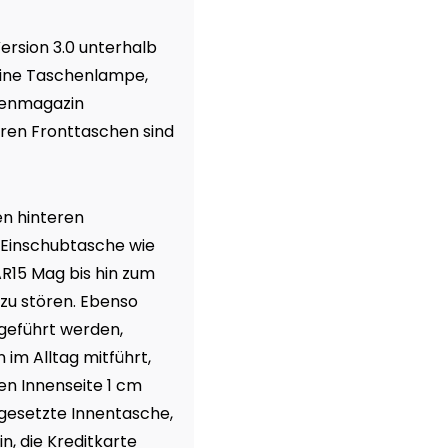
ersion 3.0 unterhalb
eine Taschenlampe,
tolenmagazin
ären Fronttaschen sind
en hinteren
 Einschubtasche wie
 AR15 Mag bis hin zum
 zu stören. Ebenso
geführt werden,
 im Alltag mitführt,
en Innenseite 1 cm
ingesetzte Innentasche,
n, die Kreditkarte