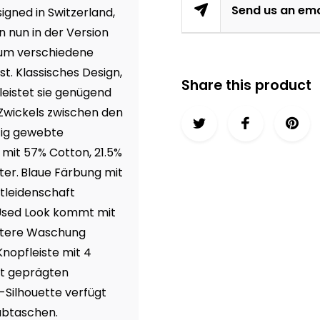
Send us an ema
signed in Switzerland,
 nun in der Version
, um verschiedene
st. Klassisches Design,
Share this product
leistet sie genügend
Zwickels zwischen den
tig gewebte
 mit 57% Cotton, 21.5%
ter.
Blaue Färbung mit
itleidenschaft
 Used Look kommt mit
chtere Waschung
Knopfleiste mit 4
it geprägten
Silhouette verfügt
hubtaschen.