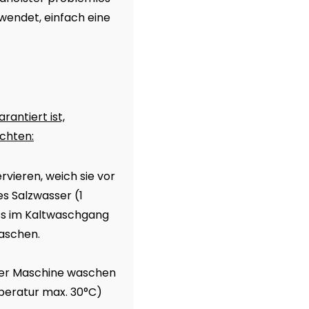
rwendet, einfach eine
antiert ist,
achten:
vieren, weich sie vor
s Salzwasser (1
luss im Kaltwaschgang
aschen.
 der Maschine waschen
eratur max. 30°C)