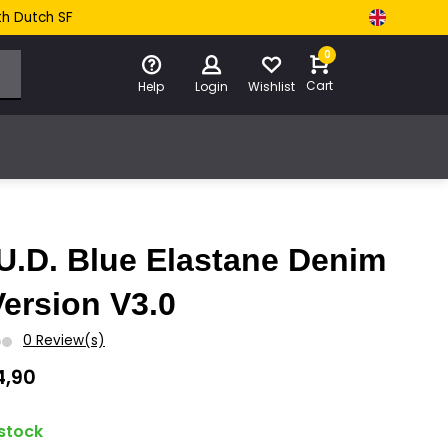
th Dutch SF
0
Cart
Help
Login
Wishlist
U.D. Blue Elastane Denim
Version V3.0
0 Review(s)
4,90
 stock