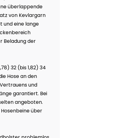
eine überlappende
satz von Kevlargarn
t und eine lange
ückenbereich
er Beladung der
78) 32 (bis 1,82) 34
 die Hose an den
 Vertrauens und
änge garantiert. Bei
d selten angeboten.
e Hosenbeine über
ndholster problemlos