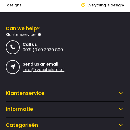
que designs
Everything is designed
Can we help?
Klantenservice:
Call us
0031 (0)10 3030 800
Send us an email
info@kydexholster.nl
Klantenservice
Informatie
Categorieën