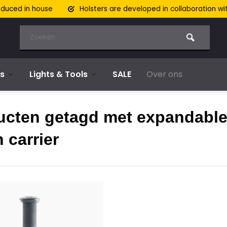
oduced in house
Holsters are developed in collaboration wi
s
Lights & Tools
SALE
Over ons
ucten getagd met expandabl
 carrier