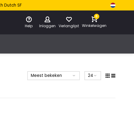
th Dutch SF
0
Winkelwagen
Help
Inloggen
Verlanglijst
e