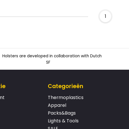
1
Holsters are developed in collaboration with Dutch
SF
ie
Categorieën
nt
Thermoplastics
Apparel
Packs&Bags
Lights & Tools
SALE