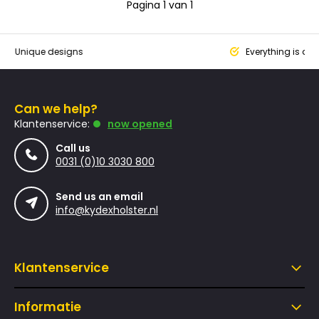
Pagina 1 van 1
que designs
Everything is designed
Can we help?
Klantenservice:
now opened
Call us
0031 (0)10 3030 800
Send us an email
info@kydexholster.nl
Klantenservice
Informatie