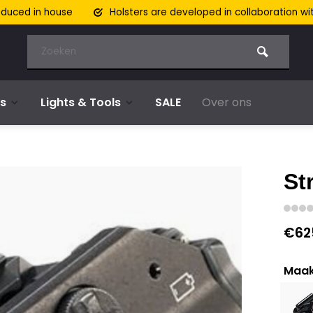
oduced in house
Holsters are developed in collaboration wi
s
Lights & Tools
SALE
Over ons
St
€62
Maak