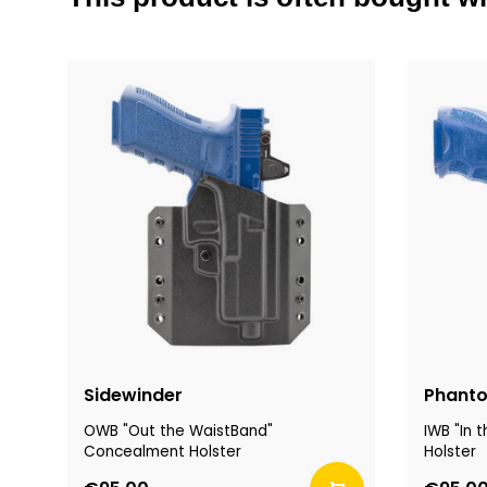
Sidewinder
Phant
OWB "Out the WaistBand"
IWB "In
Concealment Holster
Holster