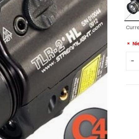
Curre
Ni
-