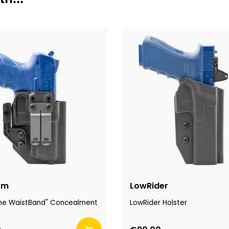
om
LowRider
 the WaistBand" Concealment
LowRider Holster