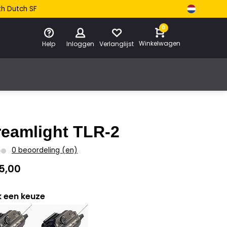
th Dutch SF
0
Winkelwagen
Help
Inloggen
Verlanglijst
reamlight TLR-2
0 beoordeling (en)
5,00
 een keuze