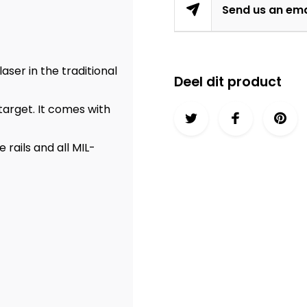
Send us an ema
aser in the traditional
Deel dit product
 target. It comes with
 rails and all MIL-