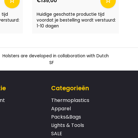
€135,00
tijd
Huidige geschatte productie tijd
verstuurd:
voordat je bestelling wordt verstuurd:
1-10 dagen
Holsters are developed in collaboration with Dutch
SF
ie
Categorieën
nt
Thermoplastics
Apparel
Packs&Bags
Lights & Tools
SALE