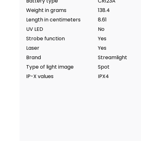
Battery type
CR123A
Weight in grams
138.4
Length in centimeters
8.61
UV LED
No
Strobe function
Yes
Laser
Yes
Brand
Streamlight
Type of light image
Spot
IP-X values
IPX4