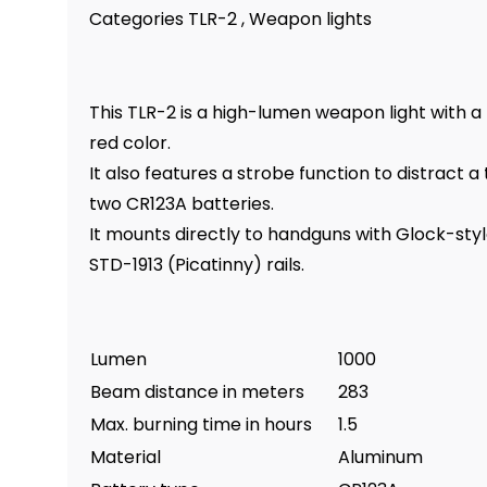
Categories TLR-2 , Weapon lights
This TLR-2 is a high-lumen weapon light with a l
red color.
It also features a strobe function to distract a
two CR123A batteries.
It mounts directly to handguns with Glock-style
STD-1913 (Picatinny) rails.
Lumen
1000
Beam distance in meters
283
Max. burning time in hours
1.5
Material
Aluminum