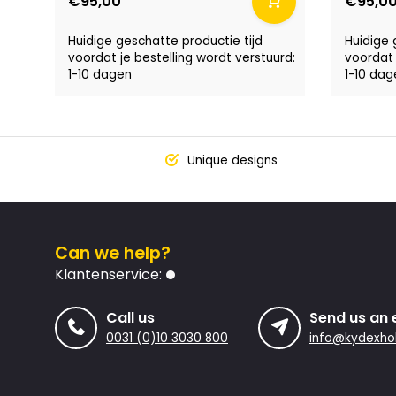
€95,00
€95,0
Huidige geschatte productie tijd
Huidige 
voordat je bestelling wordt verstuurd:
voordat 
1-10 dagen
1-10 dag
Unique designs
Can we help?
Klantenservice:
Call us
Send us an 
0031 (0)10 3030 800
info@kydexhol